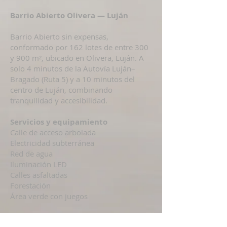
Barrio Abierto Olivera — Luján
Barrio Abierto sin expensas,
conformado por 162 lotes de entre 300
y 900 m², ubicado en Olivera, Luján. A
solo 4 minutos de la Autovía Luján–
Bragado (Ruta 5) y a 10 minutos del
centro de Luján, combinando
tranquilidad y accesibilidad.
Servicios y equipamiento
Calle de acceso arbolada
Electricidad subterránea
Red de agua
Iluminación LED
Calles asfaltadas
Forestación
Área verde con juegos
Pre-venta exclusiva